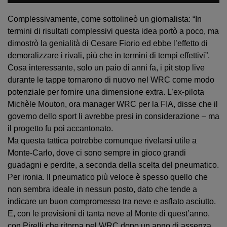
Complessivamente, come sottolineò un giornalista: “In
termini di risultati complessivi questa idea portò a poco, ma
dimostrò la genialità di Cesare Fiorio ed ebbe l’effetto di
demoralizzare i rivali, più che in termini di tempi effettivi”.
Cosa interessante, solo un paio di anni fa, i pit stop live
durante le tappe tornarono di nuovo nel WRC come modo
potenziale per fornire una dimensione extra. L’ex-pilota
Michèle Mouton, ora manager WRC per la FIA, disse che il
governo dello sport li avrebbe presi in considerazione – ma
il progetto fu poi accantonato.
Ma questa tattica potrebbe comunque rivelarsi utile a
Monte-Carlo, dove ci sono sempre in gioco grandi
guadagni e perdite, a seconda della scelta del pneumatico.
Per ironia. Il pneumatico più veloce è spesso quello che
non sembra ideale in nessun posto, dato che tende a
indicare un buon compromesso tra neve e asflato asciutto.
E, con le previsioni di tanta neve al Monte di quest’anno,
con Pirelli che ritorna nel WRC dopo un anno di assenza,