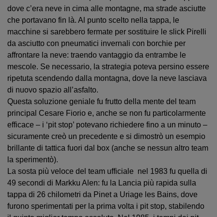
dove c’era neve in cima alle montagne, ma strade asciutte
che portavano fin là. Al punto scelto nella tappa, le
macchine si sarebbero fermate per sostituire le slick Pirelli
da asciutto con pneumatici invernali con borchie per
affrontare la neve: traendo vantaggio da entrambe le
mescole. Se necessario, la strategia poteva persino essere
ripetuta scendendo dalla montagna, dove la neve lasciava
di nuovo spazio all’asfalto.
Questa soluzione geniale fu frutto della mente del team
principal Cesare Fiorio e, anche se non fu particolarmente
efficace – i ‘pit stop’ potevano richiedere fino a un minuto –
sicuramente creò un precedente e si dimostrò un esempio
brillante di tattica fuori dal box (anche se nessun altro team
la sperimentò).
La sosta più veloce del team ufficiale nel 1983 fu quella di
49 secondi di Markku Alen: fu la Lancia più rapida sulla
tappa di 26 chilometri da Pinet a Uriage les Bains, dove
furono sperimentati per la prima volta i pit stop, stabilendo