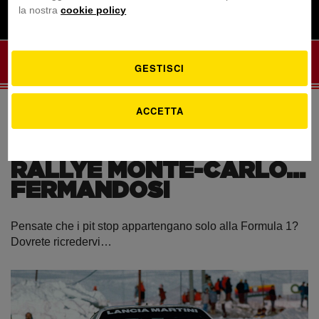
la nostra
cookie policy
IT
GESTISCI
ACCETTA
THE RACING SPOT
/
RALLY
COME ANDAR FORTE AL
RALLYE MONTE-CARLO…
FERMANDOSI
Pensate che i pit stop appartengano solo alla Formula 1?
Dovrete ricredervi…