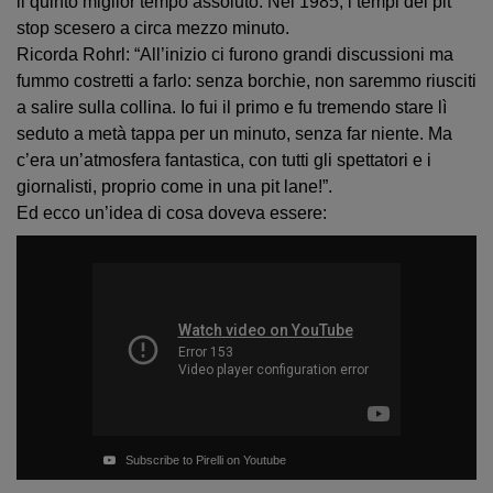
il quinto miglior tempo assoluto. Nel 1985, i tempi dei pit
stop scesero a circa mezzo minuto.
Ricorda Rohrl: “All’inizio ci furono grandi discussioni ma
fummo costretti a farlo: senza borchie, non saremmo riusciti
a salire sulla collina. Io fui il primo e fu tremendo stare lì
seduto a metà tappa per un minuto, senza far niente. Ma
c’era un’atmosfera fantastica, con tutti gli spettatori e i
giornalisti, proprio come in una pit lane!”.
Ed ecco un’idea di cosa doveva essere:
Subscribe to Pirelli on Youtube