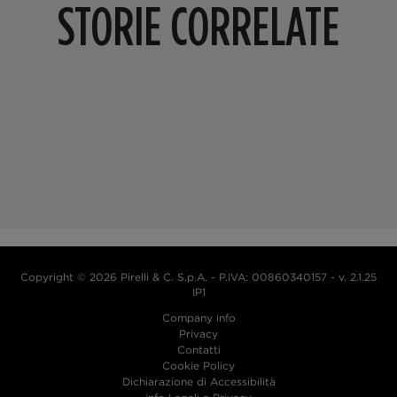
STORIE CORRELATE
Copyright © 2026 Pirelli & C. S.p.A.
- P.IVA: 00860340157 - v. 2.1.25
IP1
Company info
Privacy
Contatti
Cookie Policy
Dichiarazione di Accessibilità