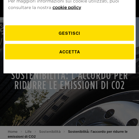
Per maggiori informazioni sui cookie utilizzati, puoi
IT
consultare la nostra
cookie policy
GESTISCI
ACCETTA
SOSTENIBILITÀ
SOSTENIBILITÀ: L'ACCORDO PER
RIDURRE LE EMISSIONI DI CO2
Sostenibilità: l'accordo per ridurre le
Home
Life
Sostenibilità
emissioni di CO2