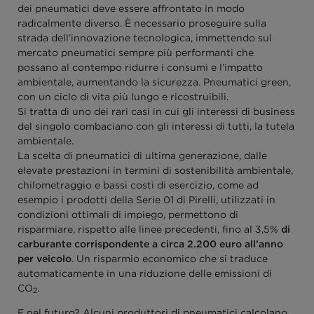
dei pneumatici deve essere affrontato in modo
radicalmente diverso. È necessario proseguire sulla
strada dell’innovazione tecnologica, immettendo sul
mercato pneumatici sempre più performanti che
possano al contempo ridurre i consumi e l’impatto
ambientale, aumentando la sicurezza. Pneumatici green,
con un ciclo di vita più lungo e ricostruibili.
Si tratta di uno dei rari casi in cui gli interessi di business
del singolo combaciano con gli interessi di tutti, la tutela
ambientale.
La scelta di pneumatici di ultima generazione, dalle
elevate prestazioni in termini di sostenibilità ambientale,
chilometraggio e bassi costi di esercizio, come ad
esempio i prodotti della Serie 01 di Pirelli, utilizzati in
condizioni ottimali di impiego, permettono di
risparmiare, rispetto alle linee precedenti, fino al 3,5%
di
carburante corrispondente a circa 2.200 euro all’anno
per veicolo
. Un risparmio economico che si traduce
automaticamente in una riduzione delle emissioni di
CO
.
2
E nel futuro? Alcuni produttori di pneumatici calcolano